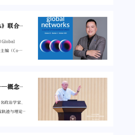
”，特别邀请
三部分组成：
续和绿色金融
路径选择；其
和华盛顿大学奥
双碳治理方案
喜报 | 沈伟教授受邀担任国际顶级期刊《Global Networks》联合主编
国国家经济研
次阐述中国双
术上的最新进
。通过制定和
obal
出任研讨会荣
分利用也起到
联合主编（Co-
理教授、经济
新和应用。此
inger
魏彬如、周闻
资源的有效利
重要学术任职，不
践，提升中国
参与度也必不
学研究在国际
学及会议主办
项介绍“中国
【大讲堂现场】浙大青山大讲堂第十二期 | 人民民主溯源——概念生成轨迹与理论发展脉络
，自2001年
学领域广受认
实现联合国可持
网络分析领域
金融学的理论
著名政治学家、
者对相关研究
类中均稳居顶
足本土实践、
成轨迹与理论
标准为研究的
的学术影响
金融实践提炼
究院执行院长
网络分析专家
国高校交流
anna L.