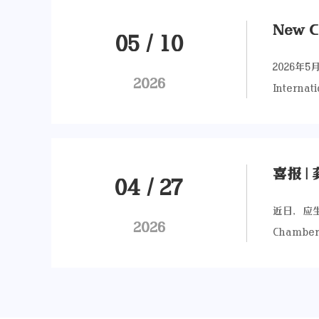
的“核心
Wate
教授在致
予“让·
05
/
10
作伙伴紧
际咨询委
2026年5月8-10日，《2026重塑联系：全球变局下的国际商务会议》（New Connections in International Business Conference 2026，简称ZJU-IB2026）在浙江大学紫金港校区管理学院举行。大会聚焦地缘政治冲击、技术变革、全球投资格局重塑、跨国企业韧性以及中国在全球创新与国际商务体系中的角色定位等前沿议题，来自英国剑桥大学、牛津大学、曼彻斯特大学、美国迈阿密大学、澳大利亚墨尔本大学、意大利博科尼大学、丹麦哥本哈根商学院、香港科技大学、香港中文大学、香港城市大学、北京大学、清华大学、南京大学以及浙江大学等海内外知名高校和研究机构的专家学者齐聚杭州，围绕大会主题展开富有深度的学术对话与思想交锋，会议取得圆满成功。From May 8 to 10, 2026, the New Connections in International Business Conference 2026 (ZJU-IB2026) was held at the School of Management, Zijingang Campus, Zhejiang University, in Hangzhou. The conference focused on cutting-edge issues such as geopolitical disruptions, technological transformations, the reshaping of global investment landscapes, the resilience of multinational enterprises, and China’s role in the global innovation and international business system. Scholars and experts from renowned universities and research institutions around the world, including University of Cambridge (UK), University of Oxford (UK), University of Manchester (UK), University of Miami (USA), University of Melbourne (Australia), Bocconi University (Italy), Copenhagen Business School (Denmark), HK
大学将继
起到了重
2026
学术生态
助力构建
术品牌，
量。 文雁兵
the A
喜报 | 
指出，监
04
/
27
果，信息
近日，应生产率
嵌入监管
2026
Chamb
同：由人
时降低系统性
Episodi
传统资产