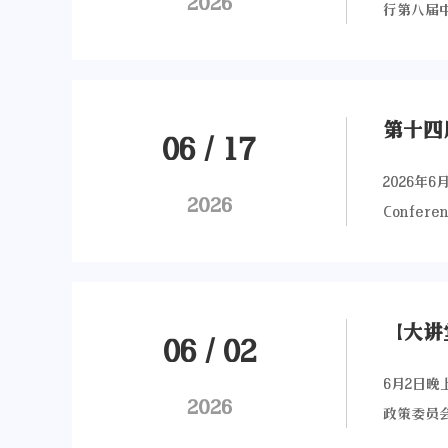
2026
行第八届中
中欧双方
书负责人及执
尼斯大学
Nicol
化欧中青
（第八届中
文明间对
第十四
龚斌磊、旧
06
/
17
洲议会议
编的英文书籍C
拥有广泛
2026年6
向碳中和
2026
等国的学
Confer
治、法律类
吁加强历
（AFR
Arnou
积极参与
研究院联
的认可、
科优势，
发展研究
革，更需
又一具体
学、香港
助国际读
06
/
02
计划的支
哈尔滨工
示。（龚
6月2日
体报道。
西南财经
书从国际
2026
政策委员
手，开展
及青年学
双碳治理
现场听众
持与文化