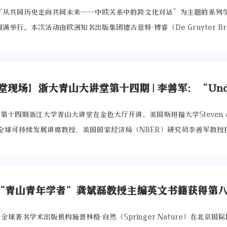
“从共同历史走向共同未来——中欧关系中的跨文化对话”为主题的系列
满举行。本次活动由欧洲知名出版集团德古意特-博睿（De Gruyter Bri
共管理学院和法国研究院联合厦门大学文明交流互鉴中心、意大利路易斯大学
略研究中心共同协办。浙江大学作为核心协办方之一，在活动策划、学术
了重要作用，彰显了学校在推动中欧文明互鉴与区域国别研究领域的积极担
意特-博睿出版社正式发布新刊《跨文化对话》创刊号——《中欧建交50
推出“海上丝绸之路与文明交流”新丛书，同时宣布成立“中欧文明互鉴
，第十四期浙江大学青山大讲堂在金色大厅开讲。美国斯坦福大学Steven and
共同体汇聚中欧多所高校、科研机构及独立学者，旨在建立长期、稳定的
ng全球可持续发展讲席教授、美国国家经济局（NBER）研究员李善军教
联合研究、出版、会议及人员交流等多元形式。浙江大学作为共同体的重
standing the Rise of China’s EV Industry》为题，从全球电
度参与其未来建设，为促进中欧学术资源共享与思想对话贡献浙大智慧。
入剖析中国电动汽车产业实现跨越式发展背后的关键驱动力。讲座由浙江
文化对话》期刊主编、厦门大学教授刘悦介绍了期刊的开放学术愿景。创
院执行院长吴晓波主持。
大学求是讲席教授、青山青年学者沈伟在致辞中强调，选择在罗马——这
历史名城——举办此次会议具有特殊象征意义。他表示，浙江大学始终重
合作，本次活动是在去年任少波书记访问路易斯大学与校长保罗·博卡德利（P
，全球著名学术出版机构施普林格·自然（Springer Nature）在北京国
rdelli）签校际合作备忘录后双方务实合作的结果，希望通过持续、互惠的