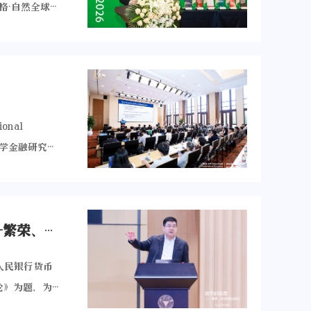
林格·自然全球图
术动力。 威
、SDG项目总监
同体”成为深
n出席颁奖仪式。
阿拉基指出，
式）由浙江大学
重要参照；欧
rndt联合主
等全球议题上
utrality（迈
、法国、中国
onal
、经济、政
。与会学者呼
浙江大学金融研究院
团大中华区总裁
研究院的代表
青山商学高等
辞中对评奖委员会
将继续发挥学
嘉兴地方金融
需要技术的变
发展战略”的
易斯华盛顿大
，本书能够帮
高端智库建设
【大讲堂现场】浙大青山大讲堂第十三期 | 货币的本质——繁荣、危机和资本新论
国人民大学、
供借鉴与启
TN等多个媒
海财经大学、
理与转型》一
人民银行货币
合作伙伴携
量、资产定价
探讨了中国的
论》为题，为
展提供学术支
次研讨会共设
合作，形成了
学青山商学高