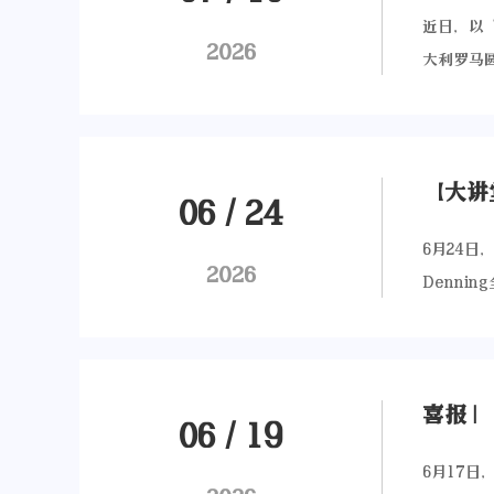
近日，以
2026
大利罗马圆
江大学公
国际与战
建中发挥
间，德古
06
/
24
刊》，并
6月24日
体”。该
2026
Denni
制，涵盖
《Under
一，将深
切入，深
上，《跨
高等研究
编、浙江
期交汇的
06
/
19
界的深度
6月17日
Bocca