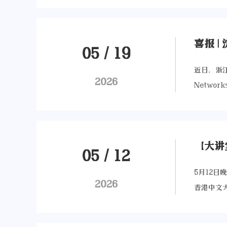
置1个主
多层次的
等研究院
到国际知
首先，从
研究院院长
次，从中
林商学院
05
/
19
宏观设计
究局研究
碳转型的
近日，浙
展和成果
2026
实施相关
Network
誉主席；
了关键作
Editor
学院专聘
外，产业
Nature
宇，及嘉
用和绿色
仅彰显了
金融话语
可少，通
主流学术舞
05
/
12
方致辞。
新发展奖
创刊以来
可的学术
5月12
续发展目
的顶级期
2026
与实证议
香港中文
的关注，
级分区，
参与全球
发展脉络
科学价值
力。沈伟
原创理论
吴晓波教
Zacha