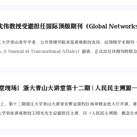
论坛，4个分论坛。主论坛聚焦“当前宏观金融和经济领域的学术前沿问题
治理体系，涵盖政府、市场、产业界和社会各界的积极参与。全书主要由
执行院长吴晓波教授主持。
名教授和经济学家担任主讲嘉宾：新加坡国立大学商学院杰出教授、可持
国际经验借鉴视角讨论在国际碳中和背景下中国扮演的角色地位和做出的
，亚洲金融和经济研究局（ABFER）主席Sumit Agarwal,圣路易斯
国双碳转型的问题与挑战引出对中国双碳治理路径的探讨；第三，在中国
金融讲席教授周国富，麻省理工学院斯隆管理学院野村金融讲席教授、美
的基础上，进一步的从市场建制、产业应对、微观主体反应三个不同的层
员陈晖以及20余位来自国内外知名高校的专家学者与在场师生共同探讨学
路径选择。研究发现，政府在低碳转型中可以发挥重要的领导和引导作用
江大学青山青年学者、公共管理学院求是讲席教授沈伟，应顶级学术期刊《Gl
。大会创始人、浙江大学青山讲席教授、经济学院院长兼AFR院长苗建军
政策、法规和规划，政府可以推动低碳发展的进程。其次，市场机制的充
s: A Journal of Transnational Affairs》邀请，正式出任该期刊的
AFR副院长曾涛、嘉兴大学副校长文雁兵，与浙江大学国际联合商学院助
用。通过建立碳市场和推动碳定价等措施，市场机制促进了低碳技术的创
-in-Chief）。在此之前，沈伟教授已担任区域国别研究领域重要SSCI期刊Spr
副院长邵辉联袂担任本届研讨会主席；AFR研究员许奇、龚勋、沈舟翔、
界的积极参与也是实现低碳转型的不可或缺的因素。工业和农业通过推动
出版社《Asia Europe Journal》的主编（Editor-in-Chief）。这一
兴大学经济学院副院长胡进共同组成副主席团队。开幕致辞：立足本土实
生产方式的采用，为低碳发展做出了贡献。最后，提高公众的环保意识和
沈伟教授在跨国研究领域的卓越国际声誉，也有助于提升浙江大学社会科
权 浙江大学青山讲席教授、经济学院院长、AFR院长苗建军代表浙江大
过宣传教育、社会组织和公众参与等方式，有效推动低碳转型的进程。奖
台的话语权。 《Global Networks》由全球著名学术出版商Wiley出版
他指出，金融经济学国际研讨会已连续举办十四届，已成为经济学与金融
”由施普林格·自然于2019年发起设立，旨在表彰和庆祝中国学者在推动
，始终处于全球化与跨国实践研究的前沿，是跨国研究、全球化以及社会
交流平台。本届会议汇聚了来自世界各地的顶尖学者，围绕宏观经济学与
日晚上，第十二期浙江大学青山大讲堂在紫金港校区成章楼金色大厅开讲。
标方面的重要研究贡献，同时吸引学术界内外，包括商业领袖和政策制定
刊。该期刊整合多学科视角，在SSCI人类学、地理学和社会学三个学科大
题展开深入研讨。他强调，研讨会既是深耕学术前沿的思想阵地，更是立
大学荣休讲座教授王绍光先生应邀担任主讲，以《人民民主溯源：概念生
以促进研究成果的实际转化，助力应对复杂的社会发展挑战。其主要评选
其成果在解读全球流动性、国际移民网络及跨国社会治理等领域具有极高
对话、提升中国金融话语权的重要平台。他期待通过本次会议，依托中国
》为题，为现场听众带来一场思想盛宴。讲座由浙江大学青山商学高等研
和社会影响力。
教授将与两位国际顶尖学者共同组成主编团队：美国密歇根州立大学社会
，打造具有国际影响力的“学术招牌”；同时搭建互学互鉴桥梁，建设全
授主持。
ry P. Neal，以及英国伦敦大学学院人文地理教授、移民研究中心联合主任Joh