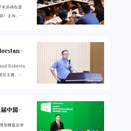
学术活动在意
ll）主办，浙
（Luiss）
组织及平台共
当。 活动期
【大讲堂现场】浙大青山大讲堂第十四期 | 李善军：“Understanding the Rise of China’s EV Industry" 解读中国电动汽车产业的崛起
周年纪念特
研究共同
 Roberta
学术合作机
授担任主讲，以
要发起单位之
动车扩散的宏观视角
在活动开幕式
大学青山商学
刊号特邀主
一不同文明长
喜报 | “青山青年学者”龚斌磊教授主编英文书籍获得第八届中国新发展奖
视与欧洲学术
aolo
际图书博览会举
学术项目，增进