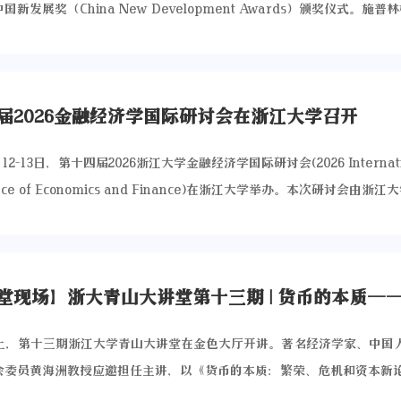
国新发展奖（China New Development Awards）颁奖仪式。施普
在历史认知、发展模式和未来愿景上的相互理解，为双边关系注入稳健的学
行副总裁Harmen van Paradijs、大中华区总裁Arnout Jacobs
校长李集雅通过视频致辞，期待《跨文化对话》与“中欧文明互鉴研究共
a Jones、商业、经济、政治、法律类图书副总裁Christina Bria
年交流与文化互鉴的桥梁。在随后的主旨演讲中，联合国前副秘书长皮诺·
国新发展奖（China New Development Awards）颁奖仪
话比意识形态对立更有助于理解当代中国，中国的发展经验为欧洲提供了
届2026金融经济学国际研讨会在浙江大学召开
金山州立大学郭苏建、浙江大学徐君和国际食物政策研究所Channing A
员、德国杜塞尔市前市长托马斯·盖泽尔则强调，中欧在经贸、气候、科技
hinese Governance and Transformation towards Carbon Ne
共同利益，应坚持开放对话与合作。在圆桌论坛环节，来自意大利、德国
月12-13日，第十四届2026浙江大学金融经济学国际研讨会(2026 Internati
：中国治理与转型）荣获第八届中国新发展奖。（施普林格·自然集团商业
者与智库专家一致认为，丝绸之路不仅是商贸通道，更是文明互鉴的纽带
ence of Economics and Finance)在浙江大学举办。本次研讨会由
图书副总裁Christina Brian为龚斌磊教授颁奖）（施普林格·自然集
史研究与学术合作，以应对当前国际挑战。浙江大学公共管理学院和法国
）、浙江省金融研究院、浙江大学经济学院、嘉兴大学经济学院、浙江大学
t Jacobs、本书编辑Emily Zhang与龚斌磊教授合影）龚斌磊在获奖致
讨论，分享了学校在区域国别研究、全球治理等领域的最新成果，并表示
合主办，由AFR金融理论与政策研究中心、浙江大学产业投资研究中心、
编辑团队的支持以及合作者的贡献表示衷心的感谢。他指出，碳中和不仅
推动中欧学术共同体建设。此次罗马活动是浙江大学持续推进“全球开放
院联合承办。本届论坛汇聚了来自麻省理工学院、新加坡国立大学、圣路
要治理范式的转型，需要政府、市场、企业和社会更紧密的协作。他希望
实践与“全球合作欧洲年”重要活动之一。会议得到浙江大学‘双一流’
中文大学等境外知名学府，以及清华大学、上海交通大学、复旦大学、中
者了解中国的双碳治理之路，也希望中国的绿色转型经验能为其他国家提
持，中国驻意大利大使馆的参与，并受到新华社、人民网、中国日报、CG
业大学、武汉大学、中山大学、厦门大学、深圳大学、中央财经大学、上
斌磊教授在颁奖典礼发表获奖感言）获奖图书介绍《迈向碳中和：中国治
晚上，第十三期浙江大学青山大讲堂在金色大厅开讲。著名经济学家、中国
未来，浙江大学将继续依托“中欧文明互鉴研究共同体”等平台，与欧洲
大学等国内顶尖高校的百余名知名学者。与会嘉宾围绕宏观金融、金融计
经验借鉴和国内顶层设计两个视角，以及宏观到微观多个层次，系统性地
会委员黄海洲教授应邀担任主讲，以《货币的本质：繁荣、危机和资本新
高水平联合研究，培养具有国际视野的青年人才，为中欧关系长远健康发
者研究等核心议题深入研讨，共同分享学术前沿进展和最新研究成果。本
与转型，强调了各级政府之间、不同领域之间以及国内与国际之间的协调
展开了一场关于货币本质与宏观经济治理的前沿学术对话。讲座由浙江大
动力。